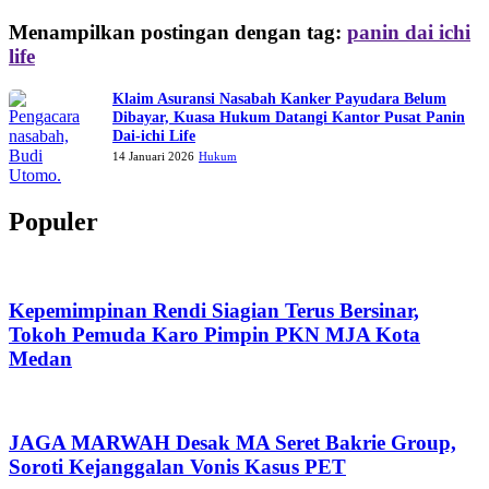
Menampilkan postingan dengan tag:
panin dai ichi
life
Klaim Asuransi Nasabah Kanker Payudara Belum
Dibayar, Kuasa Hukum Datangi Kantor Pusat Panin
Dai-ichi Life
14 Januari 2026
Hukum
Populer
Kepemimpinan Rendi Siagian Terus Bersinar,
Tokoh Pemuda Karo Pimpin PKN MJA Kota
Medan
JAGA MARWAH Desak MA Seret Bakrie Group,
Soroti Kejanggalan Vonis Kasus PET