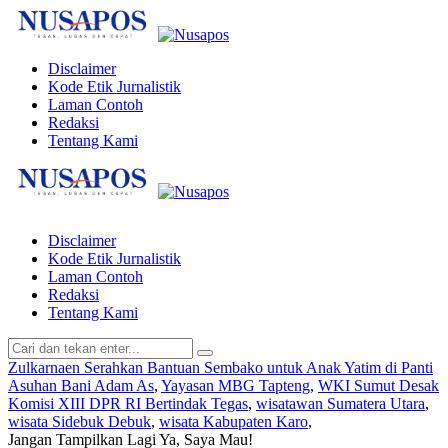
Disclaimer
Kode Etik Jurnalistik
Laman Contoh
Redaksi
Tentang Kami
Disclaimer
Kode Etik Jurnalistik
Laman Contoh
Redaksi
Tentang Kami
Zulkarnaen Serahkan Bantuan Sembako untuk Anak Yatim di Panti
Asuhan Bani Adam As
,
Yayasan MBG Tapteng
,
WKI Sumut Desak
Komisi XIII DPR RI Bertindak Tegas
,
wisatawan Sumatera Utara
,
wisata Sidebuk Debuk
,
wisata Kabupaten Karo
,
Jangan Tampilkan Lagi
Ya, Saya Mau!