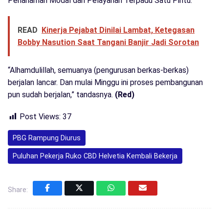
Penanaman Modal dan Pelayanan Terpadu Satu Pintu.
READ
Kinerja Pejabat Dinilai Lambat, Ketegasan
Bobby Nasution Saat Tangani Banjir Jadi Sorotan
“Alhamdulillah, semuanya (pengurusan berkas-berkas)
berjalan lancar. Dan mulai Minggu ini proses pembangunan
pun sudah berjalan,” tandasnya.
(Red)
Post Views:
37
PBG Rampung Diurus
Puluhan Pekerja Ruko CBD Helvetia Kembali Bekerja
Share: