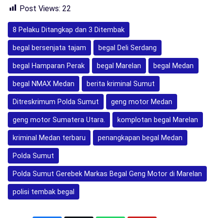
Post Views:
22
8 Pelaku Ditangkap dan 3 Ditembak
begal bersenjata tajam
begal Deli Serdang
begal Hamparan Perak
begal Marelan
begal Medan
begal NMAX Medan
berita kriminal Sumut
Ditreskrimum Polda Sumut
geng motor Medan
geng motor Sumatera Utara.
komplotan begal Marelan
kriminal Medan terbaru
penangkapan begal Medan
Polda Sumut
Polda Sumut Gerebek Markas Begal Geng Motor di Marelan
polisi tembak begal