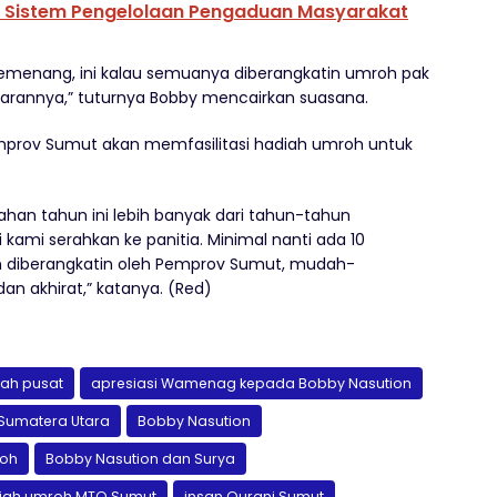
 Sistem Pengelolaan Pengaduan Masyarakat
 pemenang, ini kalau semuanya diberangkatin umroh pak
arannya,” tuturnya Bobby mencairkan suasana.
rov Sumut akan memfasilitasi hadiah umroh untuk
han tahun ini lebih banyak dari tahun-tahun
ami serahkan ke panitia. Minimal nanti ada 10
an diberangkatin oleh Pemprov Sumut, mudah-
n akhirat,” katanya. (Red)
tah pusat
apresiasi Wamenag kepada Bobby Nasution
 Sumatera Utara
Bobby Nasution
roh
Bobby Nasution dan Surya
iah umroh MTQ Sumut
insan Qurani Sumut