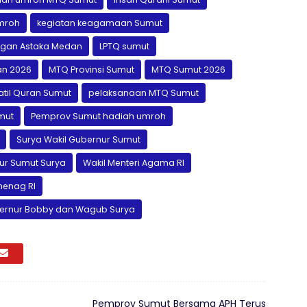
mroh
kegiatan keagamaan Sumut
gan Astaka Medan
LPTQ sumut
n 2026
MTQ Provinsi Sumut
MTQ Sumut 2026
til Quran Sumut
pelaksanaan MTQ Sumut
mut
Pemprov Sumut hadiah umroh
Surya Wakil Gubernur Sumut
ur Sumut Surya
Wakil Menteri Agama RI
enag RI
ernur Bobby dan Wagub Surya
Pemprov Sumut Bersama APH Terus