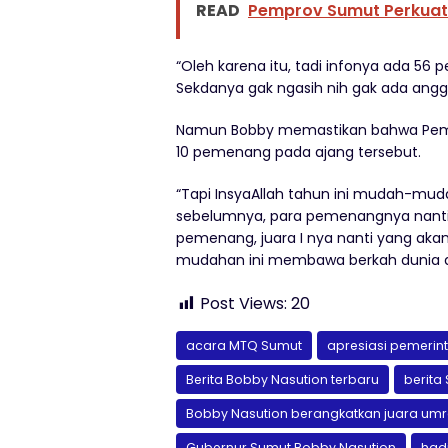
READ
Pemprov Sumut Perkuat
“Oleh karena itu, tadi infonya ada 56
Sekdanya gak ngasih nih gak ada angg
Namun Bobby memastikan bahwa Pemp
10 pemenang pada ajang tersebut.
“Tapi InsyaAllah tahun ini mudah-muda
sebelumnya, para pemenangnya nanti k
pemenang, juara I nya nanti yang ak
mudahan ini membawa berkah dunia da
Post Views:
20
acara MTQ Sumut
apresiasi pemerin
Berita Bobby Nasution terbaru
berita
Bobby Nasution berangkatkan juara um
Gubernur Sumut Bobby Nasution
had