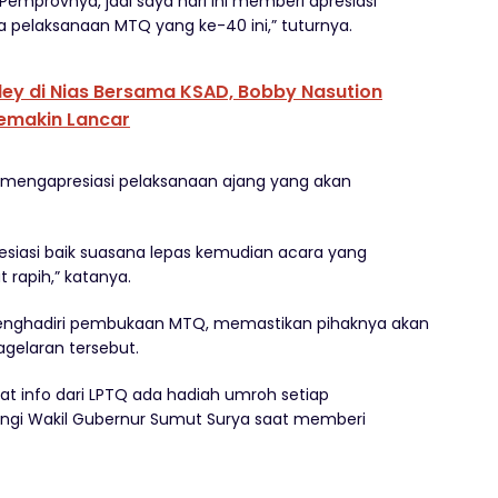
Pemprovnya, jadi saya hari ini memberi apresiasi
pelaksanaan MTQ yang ke-40 ini,” tuturnya.
ey di Nias Bersama KSAD, Bobby Nasution
emakin Lancar
 mengapresiasi pelaksanaan ajang yang akan
siasi baik suasana lepas kemudian acara yang
 rapih,” katanya.
menghadiri pembukaan MTQ, memastikan pihaknya akan
agelaran tersebut.
at info dari LPTQ ada hadiah umroh setiap
ingi Wakil Gubernur Sumut Surya saat memberi