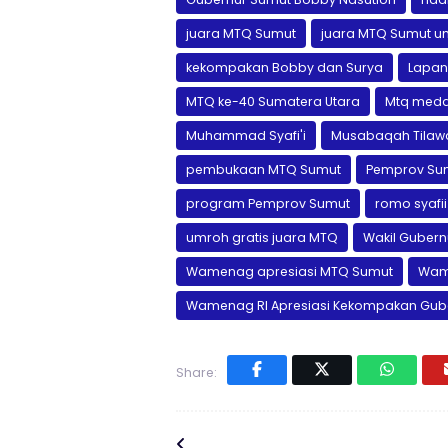
juara MTQ Sumut
juara MTQ Sumut u
kekompakan Bobby dan Surya
Lapan
MTQ ke-40 Sumatera Utara
Mtq meda
Muhammad Syafi'i
Musabaqah Tilawa
pembukaan MTQ Sumut
Pemprov Su
program Pemprov Sumut
romo syafii
umroh gratis juara MTQ
Wakil Gubern
Wamenag apresiasi MTQ Sumut
Wam
Wamenag RI Apresiasi Kekompakan Gub
Share: