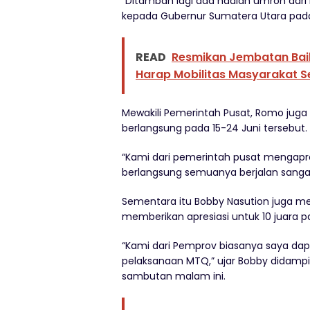
“Ditambah lagi ada hadiah umroh dari 
kepada Gubernur Sumatera Utara pada 
READ
Resmikan Jembatan Bail
Harap Mobilitas Masyarakat S
Mewakili Pemerintah Pusat, Romo juga
berlangsung pada 15-24 Juni tersebut.
“Kami dari pemerintah pusat mengapre
berlangsung semuanya berjalan sangat
Sementara itu Bobby Nasution juga 
memberikan apresiasi untuk 10 juara p
“Kami dari Pemprov biasanya saya dap
pelaksanaan MTQ,” ujar Bobby didamp
sambutan malam ini.