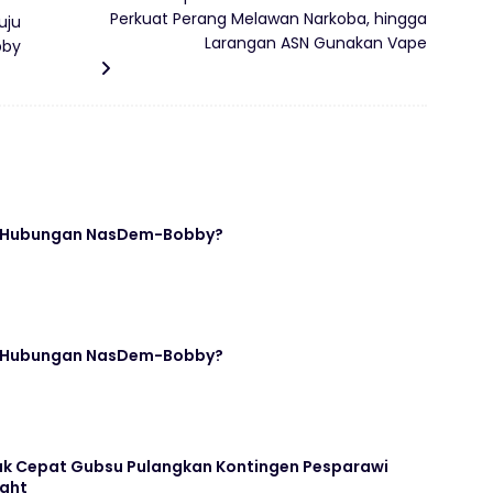
Perkuat Perang Melawan Narkoba, hingga
uju
Larangan ASN Gunakan Vape
bby
i Hubungan NasDem-Bobby?
i Hubungan NasDem-Bobby?
ak Cepat Gubsu Pulangkan Kontingen Pesparawi
ight